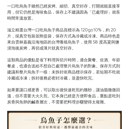
一口吃烏魚子雖然已經炭烤、細切、真空封存，打開就能直接享
用，但它仍然是海味食品，保存上不建議因為「已處理好」就長
時間常溫放置。
滋立精選台灣一口吃烏魚子商品頁標示為 120g±10%，約 20
片，採真空包裝並附提袋，保存方式為冷藏或冷凍。商品特色是
來自雲林嘉義沿海地區的台灣養殖烏魚子，使用 58 度高粱與鹽
浸泡後炭烤，再切成薄片狀真空封存。
這類商品的優點是省下料理與切片時間，適合聚餐、佐酒、年節
餐桌，也適合送給不想自己處理整片烏魚子的對象。保存方式則
建議和整片烏魚子一樣：未拆封依商品標示保存，若短期不吃就
冷藏或冷凍；拆封後務必密封冷藏，並盡快吃完。
如果要讓口感更香，可以取出後快速乾煎約幾秒，讓油脂微微回
溫，但不需要大火久煎。它本身已經是方便即食品，重點是吃到
炭香與魚卵的鹹香層次，不需要把料理步驟變得太複雜。