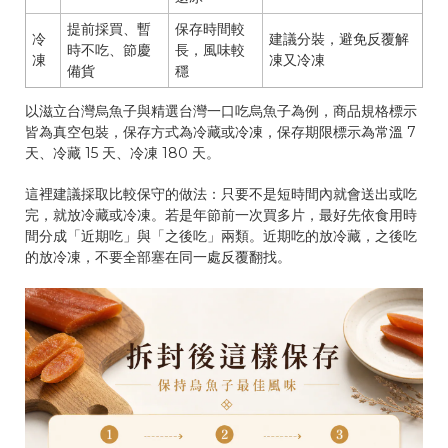
提前採買、暫
保存時間較
冷
建議分裝，避免反覆解
時不吃、節慶
長，風味較
凍
凍又冷凍
備貨
穩
以滋立台灣烏魚子與精選台灣一口吃烏魚子為例，商品規格標示
皆為真空包裝，保存方式為冷藏或冷凍，保存期限標示為常溫 7
天、冷藏 15 天、冷凍 180 天。
這裡建議採取比較保守的做法：只要不是短時間內就會送出或吃
完，就放冷藏或冷凍。若是年節前一次買多片，最好先依食用時
間分成「近期吃」與「之後吃」兩類。近期吃的放冷藏，之後吃
的放冷凍，不要全部塞在同一處反覆翻找。