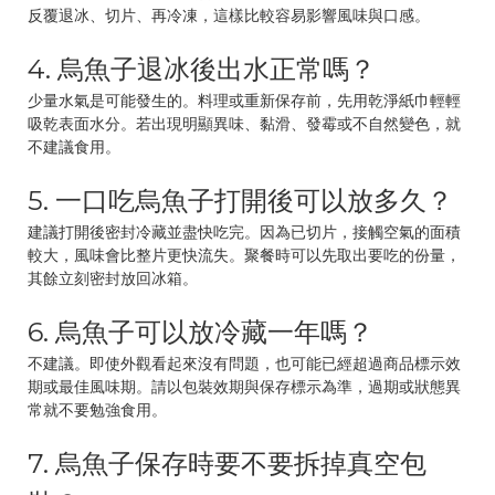
反覆退冰、切片、再冷凍，這樣比較容易影響風味與口感。
4. 烏魚子退冰後出水正常嗎？
少量水氣是可能發生的。料理或重新保存前，先用乾淨紙巾輕輕
吸乾表面水分。若出現明顯異味、黏滑、發霉或不自然變色，就
不建議食用。
5. 一口吃烏魚子打開後可以放多久？
建議打開後密封冷藏並盡快吃完。因為已切片，接觸空氣的面積
較大，風味會比整片更快流失。聚餐時可以先取出要吃的份量，
其餘立刻密封放回冰箱。
6. 烏魚子可以放冷藏一年嗎？
不建議。即使外觀看起來沒有問題，也可能已經超過商品標示效
期或最佳風味期。請以包裝效期與保存標示為準，過期或狀態異
常就不要勉強食用。
7. 烏魚子保存時要不要拆掉真空包