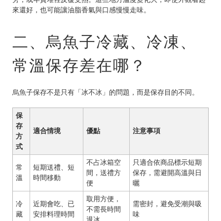
來還好，也可能讓油脂香氣與口感慢慢走味。
二、烏魚子冷藏、冷凍、
常溫保存差在哪？
烏魚子保存不是只有「冰不冰」的問題，而是保存目的不同。
保
存
適合情境
優點
注意事項
方
式
不占冰箱空
只適合依商品標示短期
常
短期送禮、短
間，送禮方
保存，需避開高溫與日
溫
時間移動
便
曬
取用方便，
冷
近期會吃、已
需密封，避免受潮與吸
不需長時間
藏
安排料理時間
味
退冰