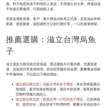
握。對不熟悉烏魚子料理的人來說，不用擔心切太厚、烤過頭或
不知道怎麼處理，打開就能上桌。
若是送禮給長輩、客戶，整片禮盒比較有正式感；若是送給年輕
家庭、朋友聚會，或想讓對方立刻打開分享，一口吃會更輕鬆。
推薦選購：滋立台灣烏魚
子
滋立源自大稻埕南北貨底蘊，選品重點不只看外觀，也重視來
源、包裝與日常食用情境。若你想準備年節送禮、聚餐餐桌或家
中常備海味，可以從以下兩款開始：
滋立精品南北貨｜頂級台灣烏魚子禮盒
：來自雲林嘉義沿
海地區，真空包裝並附提袋，適合年節送禮、宴客與重視
完整料理儀式感的人。
滋立精品南北貨｜精選台灣一口吃烏魚子禮盒
：已炭烤細
切、真空封存，適合想省下料理時間、聚餐分享或佐酒小