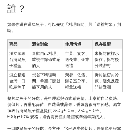
誰？
如果你還在選烏魚子，可以先從「料理時間」與「送禮對象」判
斷。
商品
適合對象
使用情境
保存提醒
滋立頂級
喜歡自己料理、
年菜、宴客、
未拆封依標示
台灣烏魚
重視年節儀式感
送長輩、企業
保存，拆封後
子禮盒
的人
送禮
分裝密封
滋立精選
想省下料理時
聚餐、佐酒、
拆封後密封冷
台灣一口
間、希望打開就
辦公室分享、
藏，避免反覆
吃烏魚子
能享用的人
輕量送禮
開封受潮
整片烏魚子的好處，是料理感與儀式感完整。上桌前自己炙烤、
切薄片，再搭配蒜苗、白蘿蔔或蘋果，香氣會很有年節感。滋立
頂級台灣烏魚子禮盒提供 250g±10%、350g±10%、
500g±10% 規格，適合需要體面送禮或準備年菜的人。
一口吃烏魚子的好處，是方便。它已經炭烤切片，份量也更好掌