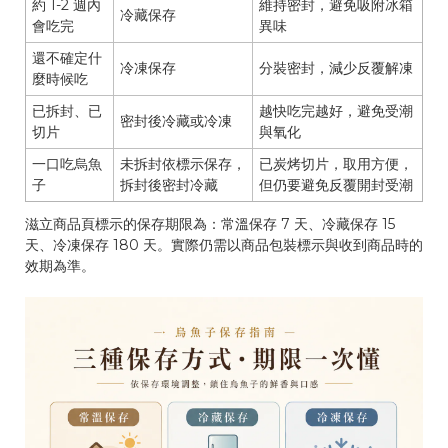
約 1-2 週內
維持密封，避免吸附冰箱
冷藏保存
會吃完
異味
還不確定什
冷凍保存
分裝密封，減少反覆解凍
麼時候吃
已拆封、已
越快吃完越好，避免受潮
密封後冷藏或冷凍
切片
與氧化
一口吃烏魚
未拆封依標示保存，
已炭烤切片，取用方便，
子
拆封後密封冷藏
但仍要避免反覆開封受潮
滋立商品頁標示的保存期限為：常溫保存 7 天、冷藏保存 15
天、冷凍保存 180 天。實際仍需以商品包裝標示與收到商品時的
效期為準。