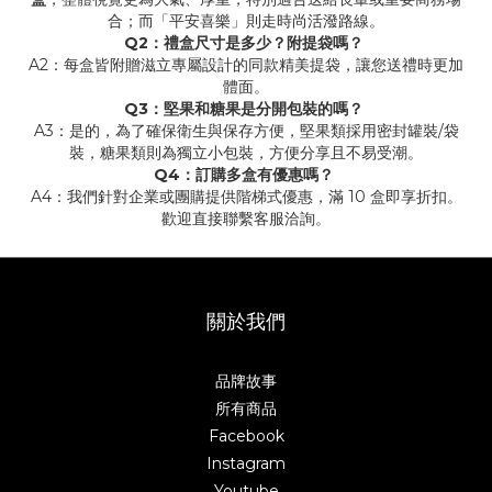
合；而「平安喜樂」則走時尚活潑路線。
Q2：禮盒尺寸是多少？附提袋嗎？
A2：每盒皆附贈滋立專屬設計的同款精美提袋，讓您送禮時更加
體面。
Q3：堅果和糖果是分開包裝的嗎？
A3：是的，為了確保衛生與保存方便，堅果類採用密封罐裝/袋
裝，糖果類則為獨立小包裝，方便分享且不易受潮。
Q4：訂購多盒有優惠嗎？
A4：我們針對企業或團購提供階梯式優惠，滿 10 盒即享折扣。
歡迎直接聯繫客服洽詢。
關於我們
品牌故事
所有商品
Facebook
Instagram
Youtube