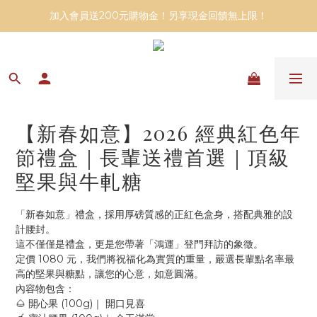
加入會員送200元購物金！另享現金回饋無上限！
【新春如意】2026 經典紅色年
節禮盒｜長輩送禮首選｜頂級
堅果與牛軋糖
「新春如意」禮盒，採用厚磅質感的正紅色盒身，搭配典雅的設
計腰封。
這不僅僅是禮盒，更是您帶著「鴻運」登門拜訪的象徵。
定價 1080 元，我們將祝福化為實質的重量，嚴選長輩點名率最
高的堅果與糖點，讓您的心意，如意圓滿。
內容物包含：
🌰 開心果 (100g)｜ 開口見喜