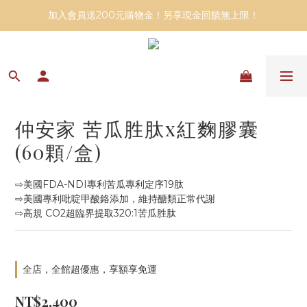
加入會員送200元購物金！另享現金回饋無上限！
仲安家 苦瓜胜肽x紅麴膠囊
(60顆/盒)
⇨美國FDA-NDI專利苦瓜專利定序19肽
⇨美國專利吡啶甲酸鉻添加，維持醣類正常代謝
⇨高規 CO2超臨界提取320:1苦瓜胜肽
全店，全館超優惠，享額享免運
NT$2,400