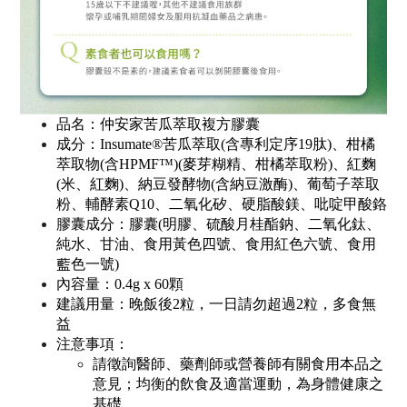
品名：仲安家苦瓜萃取複方膠囊
成分：Insumate®苦瓜萃取(含專利定序19肽)、柑橘
萃取物(含HPMF™)(麥芽糊精、柑橘萃取粉)、紅麴
(米、紅麴)、納豆發酵物(含納豆激酶)、葡萄子萃取
粉、輔酵素Q10、二氧化矽、硬脂酸鎂、吡啶甲酸鉻
膠囊成分：膠囊(明膠、硫酸月桂酯鈉、二氧化鈦、
純水、甘油、食用黃色四號、食用紅色六號、食用
藍色一號)
內容量：0.4g x 60顆
建議用量：晚飯後2粒，一日請勿超過2粒，多食無
益
注意事項：
請徵詢醫師、藥劑師或營養師有關食用本品之
意見；均衡的飲食及適當運動，為身體健康之
基礎。