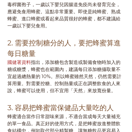
毒桿菌孢子，一歲以下嬰兒因腸道免疫尚未發育完全，
應避免食用蜂蜜。這點非常重要。即使是純蜂蜜、熟成
蜂蜜、進口蜂蜜或看起來品質很好的蜂蜜，都不建議給
一歲以下嬰兒食用。
2. 需要控制糖分的人，要把蜂蜜算進
每日糖量
國健署資料
指出，添加糖包含製造或製備食物時加入的
糖或糖漿，蜂蜜也在範圍內，建議每日添加糖攝取量不
宜超過總熱量的 10%。所以蜂蜜雖然天然，仍然需要計
算用量。對需要控糖、控制熱量或正在調整飲食的人來
說，蜂蜜可以使用，但不宜用「天然」來放寬份量。
3. 容易把蜂蜜當保健品大量吃的人
蜂蜜適合當作日常甜味來源，不適合當成每天大量補充
的單一食品。真正好的使用方式，是把蜂蜜放進整體飲
食結構中，例如取代部分精製糖、讓無糖飲品更容易入