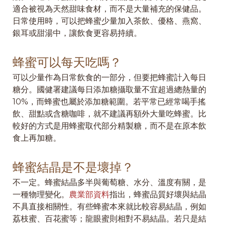
適合被視為天然甜味食材，而不是大量補充的保健品。
日常使用時，可以把蜂蜜少量加入茶飲、優格、燕窩、
銀耳或甜湯中，讓飲食更容易持續。
蜂蜜可以每天吃嗎？
可以少量作為日常飲食的一部分，但要把蜂蜜計入每日
糖分。國健署建議每日添加糖攝取量不宜超過總熱量的
10%，而蜂蜜也屬於添加糖範圍。若平常已經常喝手搖
飲、甜點或含糖咖啡，就不建議再額外大量吃蜂蜜。比
較好的方式是用蜂蜜取代部分精製糖，而不是在原本飲
食上再加糖。
蜂蜜結晶是不是壞掉？
不一定。蜂蜜結晶多半與葡萄糖、水分、溫度有關，是
一種物理變化。
農業部資料
指出，蜂蜜品質好壞與結晶
不具直接相關性。有些蜂蜜本來就比較容易結晶，例如
荔枝蜜、百花蜜等；龍眼蜜則相對不易結晶。若只是結