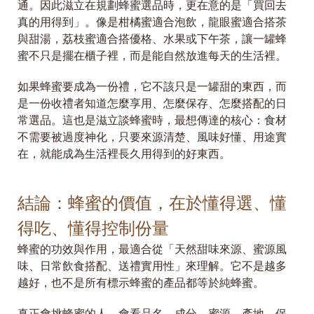
通。因此滋立在規劃蜂蜜選品時，更在意的是「買回去
真的用得到」。像是柑橘蜜適合泡飲，龍眼蜜適合搭茶
與甜湯，荔枝蜜適合搭優格、水果或下午茶，讓一罐蜂
蜜不只是擺在櫃子裡，而是能自然放進每天的生活裡。
如果蜂蜜要成為一份禮，它不該只是一罐甜的東西，而
是一份收禮者知道怎麼享用、怎麼保存、怎麼搭配的日
常選品。這也是滋立談蜂蜜時，最想傳達的核心：食材
不需要被過度神化，只要來源清楚、風味好懂、用途實
在，就能成為生活裡長久用得到的好東西。
結論：蜂蜜的價值，在於懂得選、懂
得吃、懂得控制份量
蜂蜜的功效與作用，最適合從「天然甜味來源、蜜源風
味、日常飲食搭配、送禮實用性」來理解。它不是越多
越好，也不是所有標示蜂蜜的產品都等於純蜂蜜。
真正會挑蜂蜜的人，會看品名、成分、蜜源、產地、保