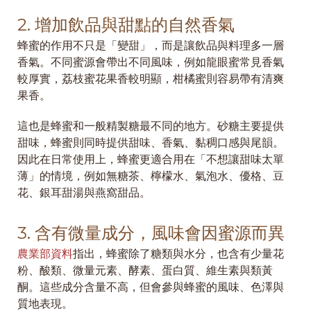
2. 增加飲品與甜點的自然香氣
蜂蜜的作用不只是「變甜」，而是讓飲品與料理多一層
香氣。不同蜜源會帶出不同風味，例如龍眼蜜常見香氣
較厚實，荔枝蜜花果香較明顯，柑橘蜜則容易帶有清爽
果香。
這也是蜂蜜和一般精製糖最不同的地方。砂糖主要提供
甜味，蜂蜜則同時提供甜味、香氣、黏稠口感與尾韻。
因此在日常使用上，蜂蜜更適合用在「不想讓甜味太單
薄」的情境，例如無糖茶、檸檬水、氣泡水、優格、豆
花、銀耳甜湯與燕窩甜品。
3. 含有微量成分，風味會因蜜源而異
農業部資料
指出，蜂蜜除了糖類與水分，也含有少量花
粉、酸類、微量元素、酵素、蛋白質、維生素與類黃
酮。這些成分含量不高，但會參與蜂蜜的風味、色澤與
質地表現。