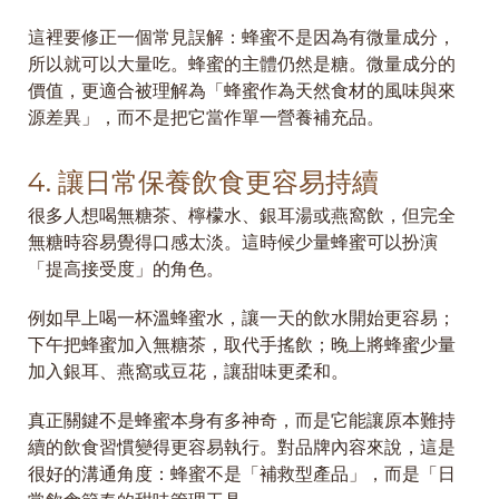
這裡要修正一個常見誤解：蜂蜜不是因為有微量成分，
所以就可以大量吃。蜂蜜的主體仍然是糖。微量成分的
價值，更適合被理解為「蜂蜜作為天然食材的風味與來
源差異」，而不是把它當作單一營養補充品。
4. 讓日常保養飲食更容易持續
很多人想喝無糖茶、檸檬水、銀耳湯或燕窩飲，但完全
無糖時容易覺得口感太淡。這時候少量蜂蜜可以扮演
「提高接受度」的角色。
例如早上喝一杯溫蜂蜜水，讓一天的飲水開始更容易；
下午把蜂蜜加入無糖茶，取代手搖飲；晚上將蜂蜜少量
加入銀耳、燕窩或豆花，讓甜味更柔和。
真正關鍵不是蜂蜜本身有多神奇，而是它能讓原本難持
續的飲食習慣變得更容易執行。對品牌內容來說，這是
很好的溝通角度：蜂蜜不是「補救型產品」，而是「日